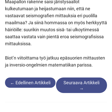
Maapallon rakenne saisi järistysaallot
kulkeutumaan ja heijastumaan niin, että ne
vastaavat seismografien mittauksia eri puolilla
maailmaa? Ja siinä hommassa on myös herkkyyttä
häiriöille: suurikin muutos sisä- tai ulkoytimessä
saattaa vastata vain pientä eroa seismografisissa
mittauksissa.
Biot’n viitoittama työ jatkuu epäsuorien mittausten
ja inversio-ongelmien matematiikan parissa.
Artikkelien
←
Edellinen Artikkeli
Seuraava Artikkeli
selaus
→