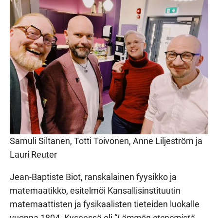
Samuli Siltanen, Totti Toivonen, Anne Liljeström ja
Lauri Reuter
Jean-Baptiste Biot, ranskalainen fyysikko ja
matemaatikko, esitelmöi Kansallisinstituutin
matemaattisten ja fysikaalisten tieteiden luokalle
vuonna 1804. Kyseessä oli “
Lämmön etenemistä