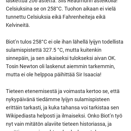
laskettua 206 astetta. Siis Réaumurin asteikolla!
Celsiuksina se on 258°C. Tuohon aikaan ei vielä
tunnettu Celsiuksia eikä Fahrenheiteja eikä
Kelvineitä.
Biot’n tulos 258°C ei ole ihan lähellä lyijyn todellista
sulamispistettä 327.5 °C, mutta kuitenkin
sinnepäin, ja sen aikaiseksi tulokseksi aivan OK.
Tosin Newton oli laskenut aiemmin tarkemmin,
mutta ei ole helppoa päihittää Sir Isaacia!
Tieteen etenemisestä ja voimasta kertoo se, että
nykypäivänä tiedämme lyijyn sulamispisteen
erittäin tarkasti, ja kuka tahansa voi tarkistaa sen
Wikipediasta helposti ja ilmaiseksi. Onko Biot’n työ
nyt vain mitätön alaviite tieteen historiassa, ja