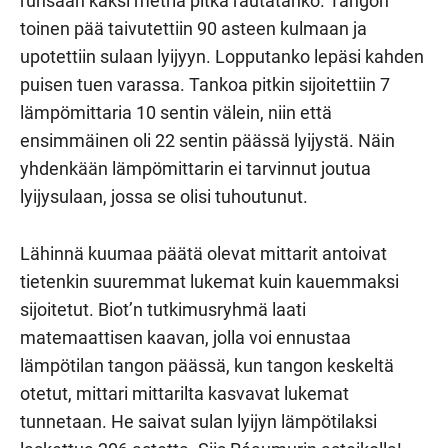
runsaan kaksi metriä pitkä rautatanko. Tangon
toinen pää taivutettiin 90 asteen kulmaan ja
upotettiin sulaan lyijyyn. Lopputanko lepäsi kahden
puisen tuen varassa. Tankoa pitkin sijoitettiin 7
lämpömittaria 10 sentin välein, niin että
ensimmäinen oli 22 sentin päässä lyijystä. Näin
yhdenkään lämpömittarin ei tarvinnut joutua
lyijysulaan, jossa se olisi tuhoutunut.
Lähinnä kuumaa päätä olevat mittarit antoivat
tietenkin suuremmat lukemat kuin kauemmaksi
sijoitetut. Biot’n tutkimusryhmä laati
matemaattisen kaavan, jolla voi ennustaa
lämpötilan tangon päässä, kun tangon keskeltä
otetut, mittari mittarilta kasvavat lukemat
tunnetaan. He saivat sulan lyijyn lämpötilaksi