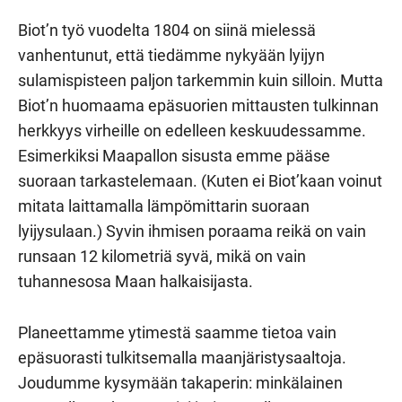
Biot’n työ vuodelta 1804 on siinä mielessä
vanhentunut, että tiedämme nykyään lyijyn
sulamispisteen paljon tarkemmin kuin silloin. Mutta
Biot’n huomaama epäsuorien mittausten tulkinnan
herkkyys virheille on edelleen keskuudessamme.
Esimerkiksi Maapallon sisusta emme pääse
suoraan tarkastelemaan. (Kuten ei Biot’kaan voinut
mitata laittamalla lämpömittarin suoraan
lyijysulaan.) Syvin ihmisen poraama reikä on vain
runsaan 12 kilometriä syvä, mikä on vain
tuhannesosa Maan halkaisijasta.
Planeettamme ytimestä saamme tietoa vain
epäsuorasti tulkitsemalla maanjäristysaaltoja.
Joudumme kysymään takaperin: minkälainen