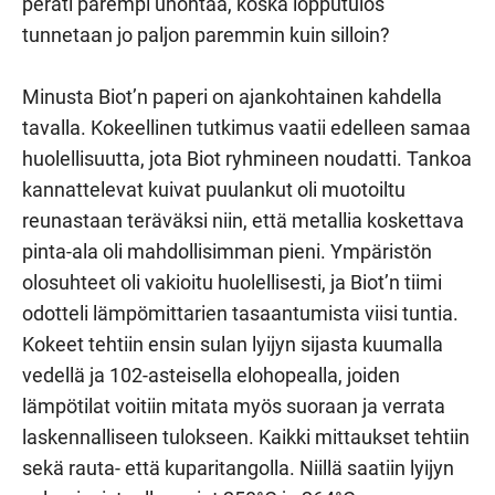
peräti parempi unohtaa, koska lopputulos
tunnetaan jo paljon paremmin kuin silloin?
Minusta Biot’n paperi on ajankohtainen kahdella
tavalla. Kokeellinen tutkimus vaatii edelleen samaa
huolellisuutta, jota Biot ryhmineen noudatti. Tankoa
kannattelevat kuivat puulankut oli muotoiltu
reunastaan teräväksi niin, että metallia koskettava
pinta-ala oli mahdollisimman pieni. Ympäristön
olosuhteet oli vakioitu huolellisesti, ja Biot’n tiimi
odotteli lämpömittarien tasaantumista viisi tuntia.
Kokeet tehtiin ensin sulan lyijyn sijasta kuumalla
vedellä ja 102-asteisella elohopealla, joiden
lämpötilat voitiin mitata myös suoraan ja verrata
laskennalliseen tulokseen. Kaikki mittaukset tehtiin
sekä rauta- että kuparitangolla. Niillä saatiin lyijyn