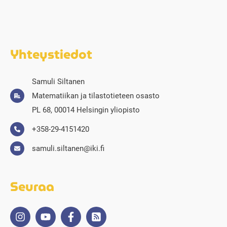
Yhteystiedot
Samuli Siltanen
Matematiikan ja tilastotieteen osasto
PL 68, 00014 Helsingin yliopisto
+358-29-4151420
samuli.siltanen@iki.fi
Seuraa