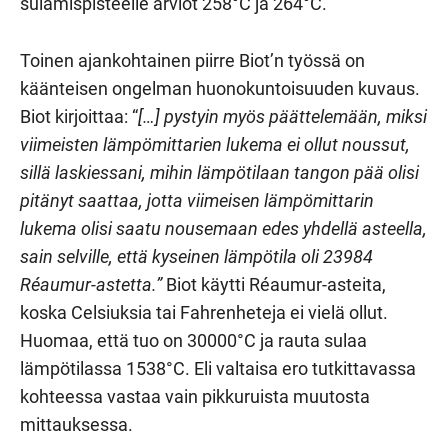
sulamispisteelle arviot 258°C ja 264°C.
Toinen ajankohtainen piirre Biot’n työssä on
käänteisen ongelman huonokuntoisuuden kuvaus.
Biot kirjoittaa: “
[…] pystyin myös päättelemään, miksi
viimeisten lämpömittarien lukema ei ollut noussut,
sillä laskiessani, mihin lämpötilaan tangon pää olisi
pitänyt saattaa, jotta viimeisen lämpömittarin
lukema olisi saatu nousemaan edes yhdellä asteella,
sain selville, että kyseinen lämpötila oli 23984
Réaumur-astetta.”
Biot käytti Réaumur-asteita,
koska Celsiuksia tai Fahrenheteja ei vielä ollut.
Huomaa, että tuo on 30000°C ja rauta sulaa
lämpötilassa 1538°C. Eli valtaisa ero tutkittavassa
kohteessa vastaa vain pikkuruista muutosta
mittauksessa.