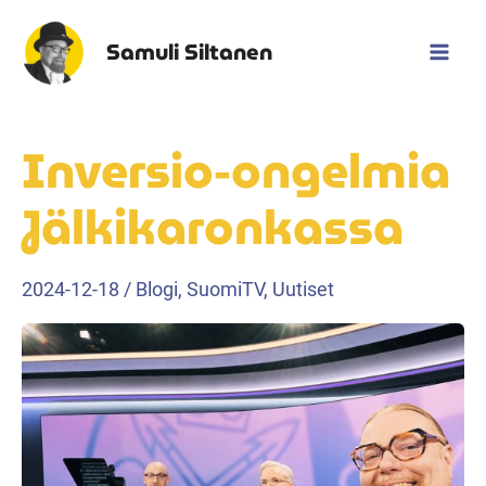
Siirry
sisältöön
Samuli Siltanen
Mai
Men
Inversio-ongelmia
Jälkikaronkassa
2024-12-18
/
Blogi
,
SuomiTV
,
Uutiset