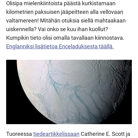
Olisipa mielenkiintoista päästä kurkistamaan
kilometrien paksuisen jääpeitteen alla vellovaan
valtamereen! Mitähän otuksia siellä mahtaakaan
uiskennella? Vai onko se kuu ihan kuollut?
Kumpikin tieto olisi omalla tavallaan kiinnostava.
Englanniksi lisätietoa Enceladuksesta täällä.
Tuoreessa
tiedeartikkelissaan
Catherine E. Scott ja