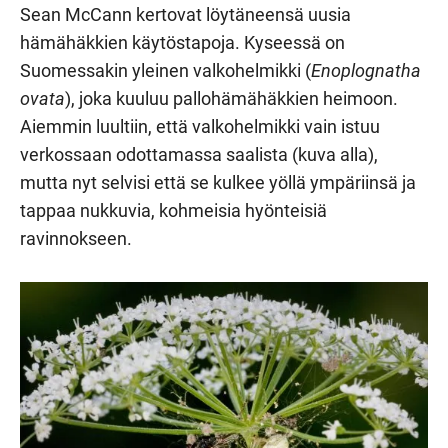
Sean McCann kertovat löytäneensä uusia
hämähäkkien käytöstapoja. Kyseessä on
Suomessakin yleinen valkohelmikki (
Enoplognatha
ovata
), joka kuuluu pallohämähäkkien heimoon.
Aiemmin luultiin, että valkohelmikki vain istuu
verkossaan odottamassa saalista (kuva alla),
mutta nyt selvisi että se kulkee yöllä ympäriinsä ja
tappaa nukkuvia, kohmeisia hyönteisiä
ravinnokseen.