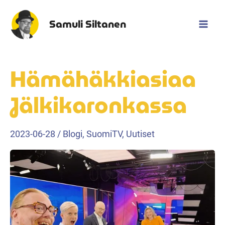
Siirry
sisältöön
Samuli Siltanen
Mai
Men
Hämähäkkiasiaa
Jälkikaronkassa
2023-06-28
/
Blogi
,
SuomiTV
,
Uutiset