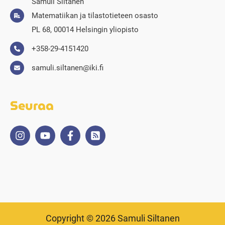
Samuli Siltanen
Matematiikan ja tilastotieteen osasto
PL 68, 00014 Helsingin yliopisto
+358-29-4151420
samuli.siltanen@iki.fi
Seuraa
Copyright © 2026 Samuli Siltanen